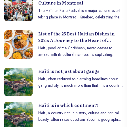
Culture in Montreal
The Haïti en Folie Festival is a major cultural event
taking place in Montreal, Quebec, celebrating the
richness and diversity of Haitian culture. In 2024,
this unmissable event will take place from July 24 to
List of the 25 Best Haitian Dishes in
28.
2025: A Journey to the Heart of
Haitian Cuisine
Haiti, pearl of the Caribbean, never ceases to
amaze with its cultural richness, its captivating
landscapes and, above all, its authentic cuisine.
Each dish tells a story, a heritage passed down
Haïti is not just about gangs
from generation to generation, where exotic
Haiti, often reduced to alarming headlines about
flavors and culinary traditions blend to create an
gang activity, is much more than that. It is a country
unforgettable experience. Here is a selection of the
whose history, natural riches and culture are deeply
25 best Haitian dishes in 2025, to be savored
woven into the fabric of humanity. Although it faces
absolutely during your next visit to Haiti!
Haïti is in which continent?
challenges, there is so much to admire and
celebrate in this Caribbean nation.
Haiti, a country rich in history, culture and natural
beauty, often raises questions about its geographical
location. Where is this vibrant country that makes