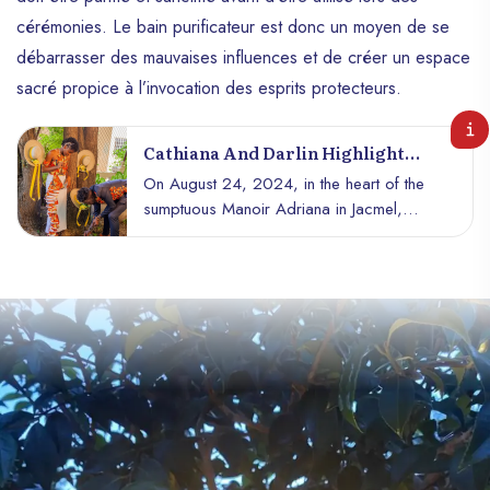
cérémonies. Le bain purificateur est donc un moyen de se
débarrasser des mauvaises influences et de créer un espace
sacré propice à l’invocation des esprits protecteurs.
Cathiana And Darlin Highlight
Haitian Culture Through Their
On August 24, 2024, in the heart of the
Union
sumptuous Manoir Adriana in Jacmel,
Cathiana Désiré, a lawyer and feminist, and
Darlin Johancy Michel, a producer and
cultural operator, reinvented the Haitian
wedding in a dazzling celebration of their
roots. While traditional weddings often
consist of white dresses and suits, this
union was distinguished by its deep
respect for Haitian traditions and its
emphasis on a captivating spirituality.