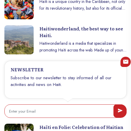
Haïti is a unique country in the Caribbean, not only
for its revolutionary history, but also for its official
languages: French and Haitian Creole. French,
although spoken fluently by only a minority, plays a
Haitiwonderland, the best way to see
central role in the country’s administration,
Haiti.
education, and culture. But why is this language so
present in a country with African and Caribbean
Haitiwonderland is a media that specializes in
roots? This article explores the historical, cultural,
promoting Haïti across the web. Made up of young
and sociolinguistic origins of French in Haiti.
patriots passionate about writing, this media
advocates the hidden side of Haiti, adding a
NEWSLETTER
completely different story coming from the country
alongside the one told repeatedly and on purpose
Subscribe to our newsletter to stay informed of all our
by the numerous international media.
activities and news on Haiti.
Haïti en Folie: Celebration of Haitian