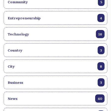
Community
5
Entrepreneurship
4
Technology
16
Country
3
City
8
Business
3
News
40