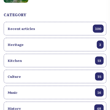
the heart of the Caribbean beat? Let’s discover
together the continent to which Haïti belongs and
CATEGORY
the specificities of its geographical position.
Recent articles
100
Heritage
2
Kitchen
53
Culture
35
Music
16
History
48