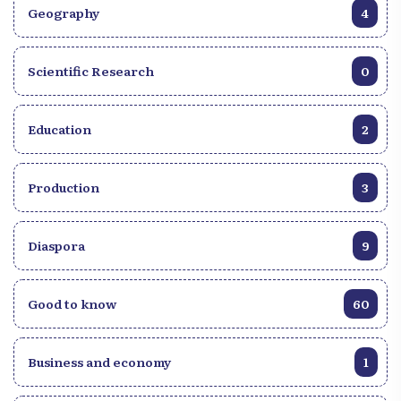
Geography
4
Scientific Research
0
Education
2
Production
3
Diaspora
9
Good to know
60
Business and economy
1