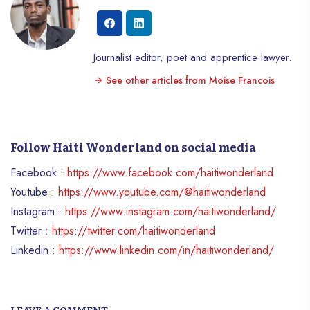
pendant la période de l’esclavage. La
période du Makaya commence le 21
décembre, lors du solstice d’hiver, une
date symbolique marquant la victoire de la
Journalist editor, poet and apprentice lawyer.
lumière sur les ténèbres, le commencement
See other articles from Moise Francois
du renouveau solaire. Dans le vaudou,
cette époque est perçue comme un
moment d’introspection où la nuit la plus
longue de l’année se transforme lentement
Follow Haiti Wonderland on social media
en jour, apportant avec elle des forces
purificatrices et régénératrices.
Facebook :
https://www.facebook.com/haitiwonderland
Youtube :
https://www.youtube.com/@haitiwonderland
Instagram :
https://www.instagram.com/haitiwonderland/
Twitter :
https://twitter.com/haitiwonderland
Linkedin :
https://www.linkedin.com/in/haitiwonderland/
LEAVE A COMMENT