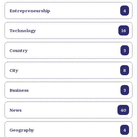
pap kanpe” embodies their resilience in the face of
Entrepreneurship
4
external pressures and demonstrates their
unwavering will to continue the construction of the
canal. b~Traditional Games:~b Traditional games
Technology
16
are an essential part of daily life in Haiti. Games like
lido, sote kòd, Yoyo, Ralba, Marèl, TiTaTo, Kay,
lago kache, Monte kap, teke mab, woule sèk, twa
Country
3
fwa se manbo, and domino bring people together,
promoting camaraderie and fun. Haitian traditions
are a harmonious blend of spirituality, community,
City
8
and cultural diversity. Every aspect, from national
holidays to traditional games, helps weave the rich
cultural tapestry that makes Haïti proud. These
Business
3
traditions are the beating heart of the nation, a
precious heritage that continues to be passed down
News
40
from generation to generation.
Geography
4