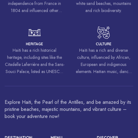
independence from France in
white sand beaches, mountains
1804 and influenced other
and rich biodiversity.
liberation movements around the
world, inspiring struggles for
freedom and equality.
HERITAGE
CULTURE
Haïti has a rich historical
Haïti has a rich and diverse
heritage, including sites like the
culture, influenced by African,
Citadelle Laferrière and the Sans-
European and indigenous
Souci Palace, listed as UNESCO
elements. Haitian music, dance,
World Heritage Sites.
art and cuisine are celebrated
around the world.
Explore Haiti, the Pearl of the Antilles, and be amazed by its
pristine beaches, majestic mountains, and vibrant culture –
book your adventure now!
DESTINATION
MENU
DISCOVER